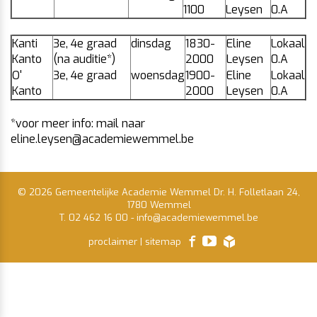
1100
Leysen
0.A
Kanti
3e, 4e graad
dinsdag
1830-
Eline
Lokaal
Kanto
(na auditie*)
2000
Leysen
0.A
O'
3e, 4e graad
woensdag
1900-
Eline
Lokaal
Kanto
2000
Leysen
0.A
*voor meer info: mail naar
eline.leysen@academiewemmel.be
© 2026 Gemeentelijke Academie Wemmel Dr. H. Folletlaan 24,
1780 Wemmel
T. 02 462 16 00
-
info@academiewemmel.be
facebook
youtube
proclaimer
|
sitemap
lcp.nv
2026
©