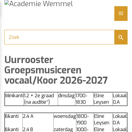
Academie
Naar
content
Wemmel
LUITEN
ME
Uurrooster
Groepsmusiceren
vocaal/Koor 2026-2027
Minikanti
1.2 + 2e graad
dinsdag
1700-
Eline
Lokaal
(na auditie*)
1830
Leysen
0.A
Ilikanti
2.4 A
woensdag
1800-
Eline
Lokaal
1900
Leysen
0.A
Ilikanti
2.4 B
zaterdag
1000-
Eline
Lokaal