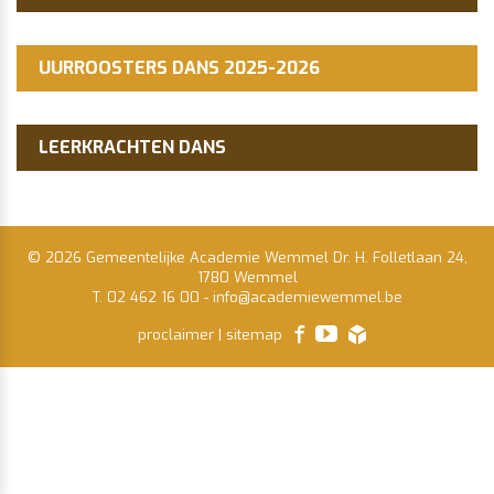
UURROOSTERS DANS 2025-2026
LEERKRACHTEN DANS
© 2026 Gemeentelijke Academie Wemmel Dr. H. Folletlaan 24,
1780 Wemmel
T. 02 462 16 00
-
info@academiewemmel.be
facebook
youtube
proclaimer
|
sitemap
lcp.nv
2026
©