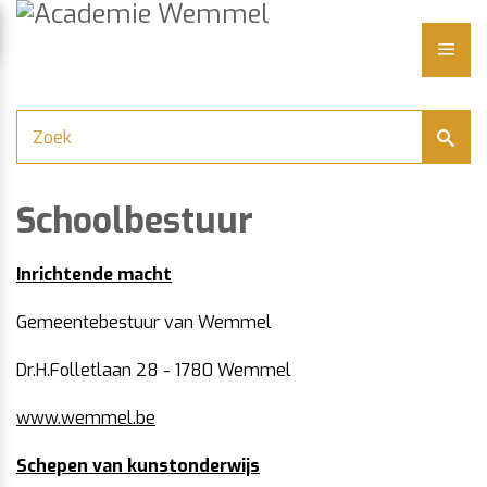
Academie
Naar
content
Wemmel
LUITEN
ME
Schoolbestuur
Inrichtende macht
Gemeentebestuur van Wemmel
Dr.H.Folletlaan 28 - 1780 Wemmel
www.wemmel.be
Schepen van kunstonderwijs