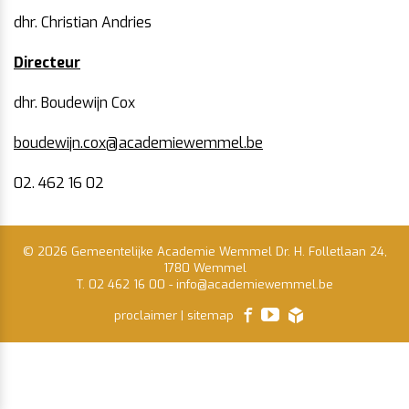
dhr. Christian Andries
Directeur
dhr. Boudewijn Cox
boudewijn.cox@academiewemmel.be
02. 462 16 02
© 2026 Gemeentelijke Academie Wemmel Dr. H. Folletlaan 24,
1780 Wemmel
T. 02 462 16 00
-
info@academiewemmel.be
facebook
youtube
proclaimer
|
sitemap
lcp.nv
2026
©