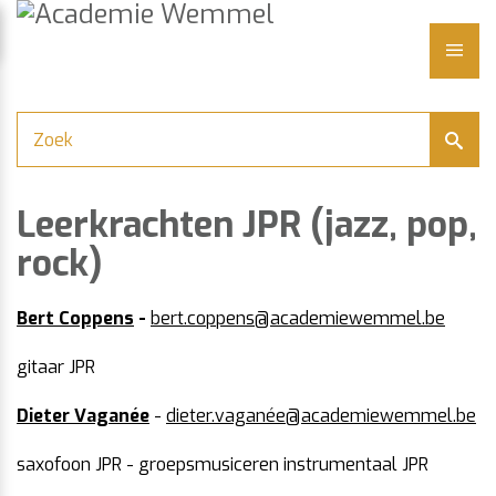
Academie
Naar
content
Wemmel
LUITEN
ME
Leerkrachten JPR (jazz, pop,
rock)
Bert Coppens
-
bert.coppens@academiewemmel.be
gitaar JPR
Dieter Vaganée
-
dieter.vaganée@academiewemmel.be
saxofoon JPR - groepsmusiceren instrumentaal JPR