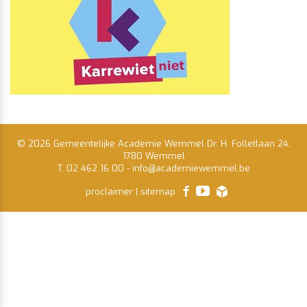
© 2026 Gemeentelijke Academie Wemmel Dr. H. Folletlaan 24,
1780 Wemmel
T. 02 462 16 00
-
info@academiewemmel.be
facebook
youtube
proclaimer
|
sitemap
lcp.nv
2026
©