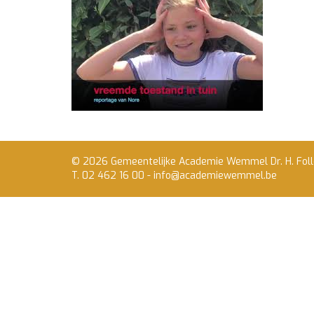
© 2026 Gemeentelijke Academie Wemmel Dr. H. Fol
T. 02 462 16 00 -
info@academiewemmel.be