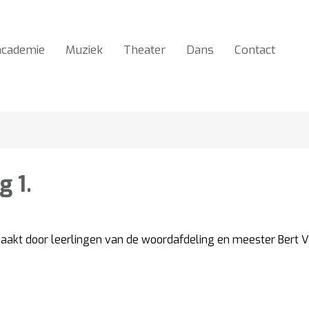
Naar
content
academie
Muziek
Theater
Dans
Contact
g 1.
emaakt door leerlingen van de woordafdeling en meester Bert