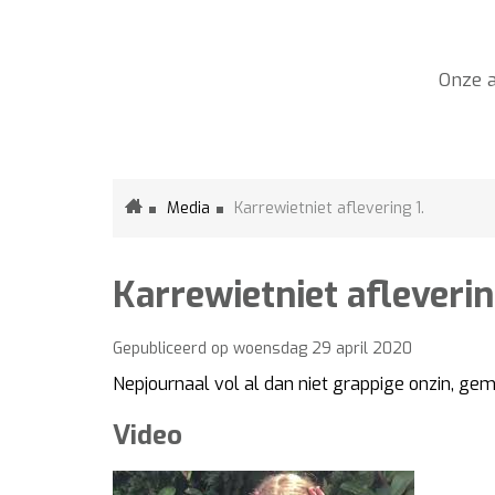
Academie
Menu
Wemmel
Onze 
Home
Media
Karrewietniet aflevering 1.
Karrewietniet afleverin
Gepubliceerd op
woensdag 29 april 2020
Nepjournaal vol al dan niet grappige onzin, g
Video